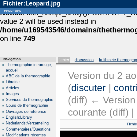
Fichier:Leopard.jpg
Notice
connexion
: curl_setopt_array(): CURLOPT_S
value 2 will be used instead in
/home/u169543546/domains/thethermogr
on line
749
Navigation
fichier
discussion
la librairie thermogra
Thermographie infrarouge,
accueil
Version du 2 a
ABC de la thermographie
Librairie
(
discuter
|
contr
Articles
Images
(diff) ← Version
Services de thermographie
Cours de thermographie
courante (diff) 
Ouvrages de référence
English:Library
Nederlands:Verzameling
Fichie
Commentaires/Questions
Modifications récentes