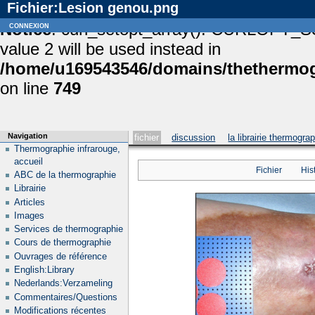
Fichier:Lesion genou.png
Notice
connexion
: curl_setopt_array(): CURLOPT_S
value 2 will be used instead in
/home/u169543546/domains/thethermogr
on line
749
Navigation
fichier
discussion
la librairie thermogra
Thermographie infrarouge,
accueil
Fichier
His
ABC de la thermographie
Librairie
Articles
Images
Services de thermographie
Cours de thermographie
Ouvrages de référence
English:Library
Nederlands:Verzameling
Commentaires/Questions
Modifications récentes