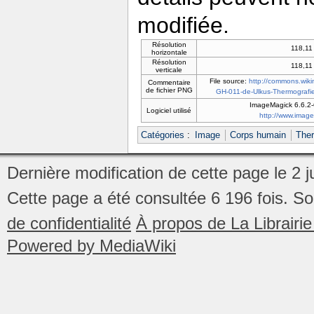
modifiée.
Résolution
118,11
horizontale
Résolution
118,11
verticale
File source:
http://commons.wikim
Commentaire
de fichier PNG
GH-011-de-Ulkus-Thermografie
ImageMagick 6.6.2
Logiciel utilisé
http://www.imag
Catégories
:
Image
Corps humain
The
Dernière modification de cette page le 2 ju
Cette page a été consultée 6 196 fois.
So
de confidentialité
À propos de La Librair
Powered by MediaWiki