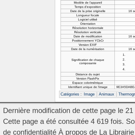
Modèle de l'appareil
Temps d'exposition
Date de la prise originelle
16 s
Longueur focale
Logiciel utilisé
Orientation
Résolution horizontale
Résolution verticale
Date de modification
16 s
Positionnement YCbCr
Version EXIF
Date de la numérisation
16 s
Signification de chaque
composante
Distance du sujet
Version FlashPix
Espace colorimétrique
Identifiant unique de l'image
9E3A5DABE
Catégories
:
Image
Animaux
Thermog
Dernière modification de cette page le 21
Cette page a été consultée 4 619 fois.
So
de confidentialité
À propos de La Librair