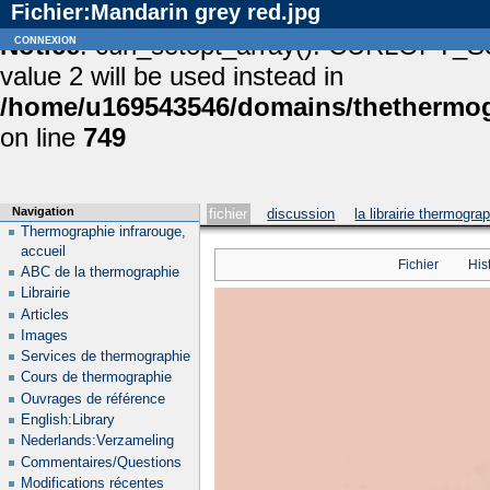
Fichier:Mandarin grey red.jpg
Notice
connexion
: curl_setopt_array(): CURLOPT_S
value 2 will be used instead in
/home/u169543546/domains/thethermogr
on line
749
Navigation
fichier
discussion
la librairie thermogra
Thermographie infrarouge,
accueil
Fichier
His
ABC de la thermographie
Librairie
Articles
Images
Services de thermographie
Cours de thermographie
Ouvrages de référence
English:Library
Nederlands:Verzameling
Commentaires/Questions
Modifications récentes