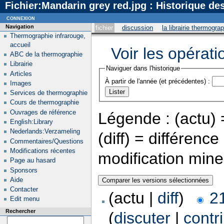
Fichier:Mandarin grey red.jpg : Historique de
connexion
Navigation
fichier
discussion
la librairie thermogra
Thermographie infrarouge,
accueil
Voir les opérati
ABC de la thermographie
Librairie
Naviguer dans l'historique
Articles
À partir de l'année (et précédentes) :
Images
Services de thermographie
Cours de thermographie
Ouvrages de référence
Légende : (actu) =
English:Library
Nederlands:Verzameling
(diff) = différenc
Commentaires/Questions
Modifications récentes
modification min
Page au hasard
Sponsors
Aide
Contacter
(actu |
diff
)
2
Edit menu
Rechercher
(
discuter
|
contr