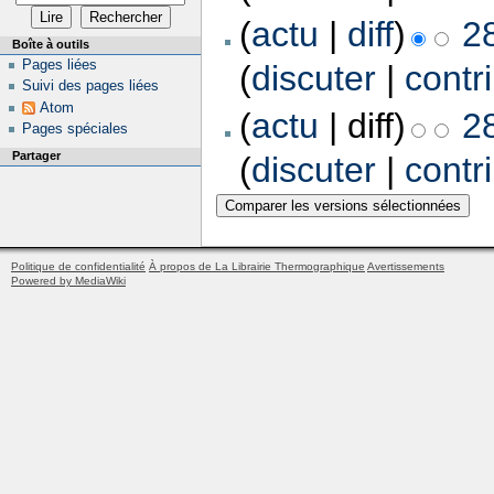
(
actu
|
diff
)
2
Boîte à outils
Pages liées
(
discuter
|
contr
Suivi des pages liées
Atom
(
actu
| diff)
2
Pages spéciales
Partager
(
discuter
|
contr
Politique de confidentialité
À propos de La Librairie Thermographique
Avertissements
Powered by MediaWiki