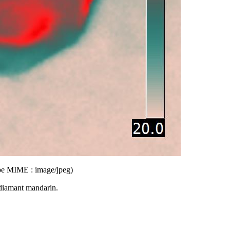
type MIME : image/jpeg)
diamant mandarin
.