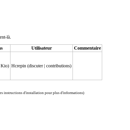
ent-là.
ns
Utilisateur
Commentaire
 Kio)
Hcrepin
(
discuter
|
contributions
)
les instructions d'installation
pour plus d'informations)