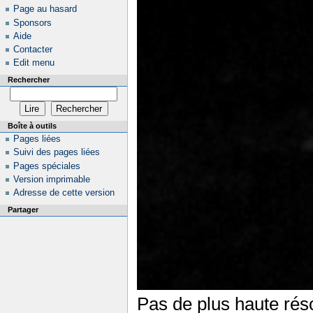
Page au hasard
Sponsors
Aide
Contacter
Edit menu
Rechercher
Boîte à outils
Pages liées
Suivi des pages liées
Pages spéciales
Version imprimable
Adresse de cette version
Partager
Pas de plus haute réso