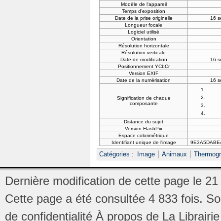
Modèle de l'appareil
Temps d'exposition
Date de la prise originelle
16 s
Longueur focale
Logiciel utilisé
Orientation
Résolution horizontale
Résolution verticale
Date de modification
16 s
Positionnement YCbCr
Version EXIF
Date de la numérisation
16 s
Signification de chaque
composante
Distance du sujet
Version FlashPix
Espace colorimétrique
Identifiant unique de l'image
9E3A5DABE
Catégories
:
Image
Animaux
Thermog
Dernière modification de cette page le 21
Cette page a été consultée 4 833 fois.
So
de confidentialité
À propos de La Librair