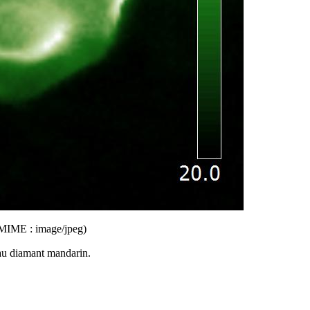
pe MIME : image/jpeg)
au
diamant mandarin
.