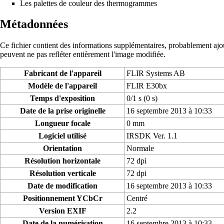
Les palettes de couleur des thermogrammes
Métadonnées
Ce fichier contient des informations supplémentaires, probablement ajouté
peuvent ne pas refléter entièrement l'image modifiée.
Fabricant de l'appareil
FLIR Systems AB
Modèle de l'appareil
FLIR E30bx
Temps d'exposition
0/1 s (0 s)
Date de la prise originelle
16 septembre 2013 à 10:33
Longueur focale
0 mm
Logiciel utilisé
IRSDK Ver. 1.1
Orientation
Normale
Résolution horizontale
72 dpi
Résolution verticale
72 dpi
Date de modification
16 septembre 2013 à 10:33
Positionnement YCbCr
Centré
Version EXIF
2.2
Date de la numérisation
16 septembre 2013 à 10:33