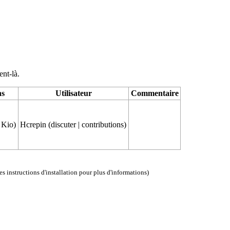
ent-là.
ns
Utilisateur
Commentaire
 Kio)
Hcrepin
(
discuter
|
contributions
)
les instructions d'installation
pour plus d'informations)