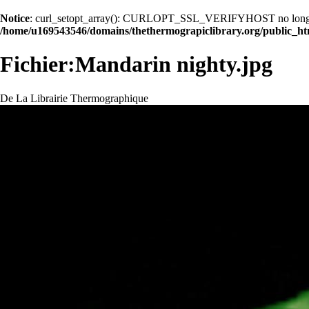
Notice
: curl_setopt_array(): CURLOPT_SSL_VERIFYHOST no longer acc
/home/u169543546/domains/thethermograpiclibrary.org/public_ht
Fichier:Mandarin nighty.jpg
De La Librairie Thermographique