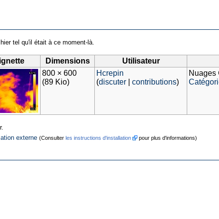
hier tel qu'il était à ce moment-là.
ignette
Dimensions
Utilisateur
800 × 600
Hcrepin
Nuages 
(89 Kio)
(
discuter
|
contributions
)
Catégor
r.
cation externe
(Consulter
les instructions d'installation
pour plus d'informations)