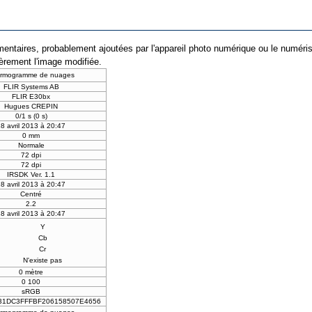
entaires, probablement ajoutées par l'appareil photo numérique ou le numériseur 
ièrement l'image modifiée.
rmogramme de nuages
FLIR Systems AB
FLIR E30bx
Hugues CREPIN
0/1 s (0 s)
8 avril 2013 à 20:47
0 mm
Normale
72 dpi
72 dpi
IRSDK Ver. 1.1
8 avril 2013 à 20:47
Centré
2.2
8 avril 2013 à 20:47
Y
Cb
Cr
N'existe pas
0 mètre
0 100
sRGB
31DC3FFFBF206158507E4656