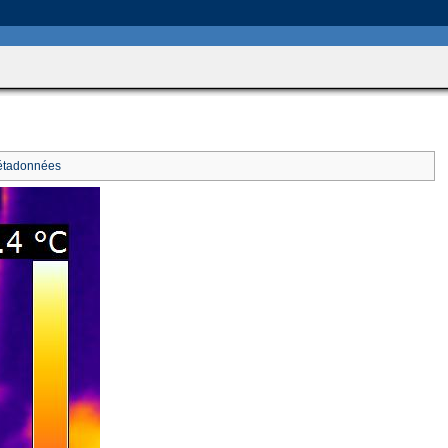
includes/HttpFunctions.php
on line
749
tadonnées