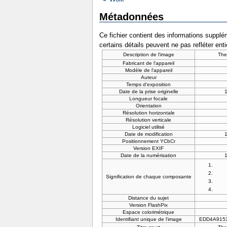
Métadonnées
Ce fichier contient des informations supplém
certains détails peuvent ne pas refléter ent
Description de l'image
The
Fabricant de l'appareil
Modèle de l'appareil
Auteur
Temps d'exposition
Date de la prise originelle
1
Longueur focale
Orientation
Résolution horizontale
Résolution verticale
Logiciel utilisé
Date de modification
1
Positionnement YCbCr
Version EXIF
Date de la numérisation
1
Signification de chaque composante
Distance du sujet
Version FlashPix
Espace colorimétrique
Identifiant unique de l'image
EDD4A915