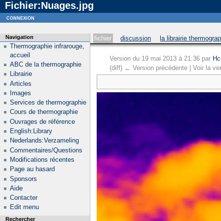
Fichier:Nuages.jpg
Notice
: curl_setopt_array(): CURLOPT_SSL_VERIFYHOST no longer accepts the value 1, value 2
connexion
Navigation
fichier
discussion
la librairie thermogra
Thermographie infrarouge,
accueil
Version du 19 mai 2013 à 21:36 par
Hc
ABC de la thermographie
(diff) ← Version précédente | Voir la ver
Librairie
Articles
Images
Services de thermographie
Cours de thermographie
Ouvrages de référence
English:Library
Nederlands:Verzameling
Commentaires/Questions
Modifications récentes
Page au hasard
Sponsors
Aide
Contacter
Edit menu
Rechercher