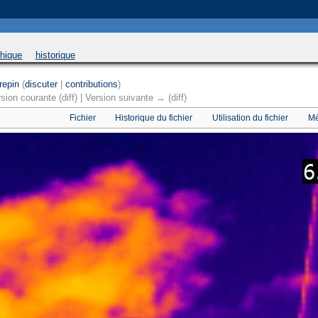
 will be used instead in
/home/u169543546/domains/thethermograpiclibrary.org/public_html/
phique
historique
repin
(
discuter
|
contributions
)
sion courante (diff) | Version suivante → (diff)
Fichier
Historique du fichier
Utilisation du fichier
Mé