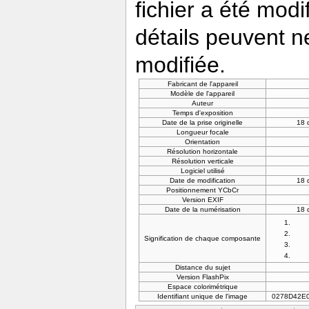
fichier a été modi
détails peuvent n
modifiée.
Fabricant de l'appareil
Modèle de l'appareil
Auteur
Temps d'exposition
Date de la prise originelle
18 
Longueur focale
Orientation
Résolution horizontale
Résolution verticale
Logiciel utilisé
Date de modification
18 
Positionnement YCbCr
Version EXIF
Date de la numérisation
18 
Signification de chaque composante
Distance du sujet
Version FlashPix
Espace colorimétrique
Identifiant unique de l'image
0278D42E