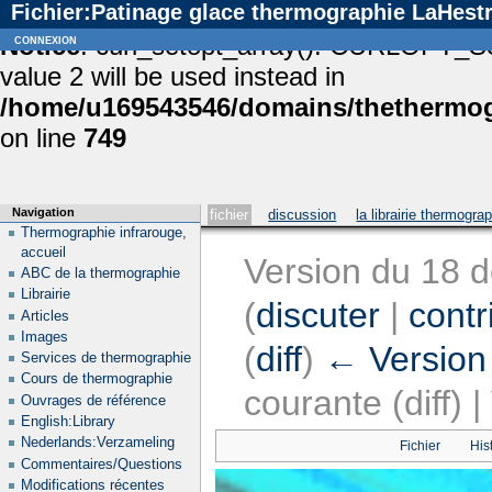
Fichier:Patinage glace thermographie LaHest
Notice
connexion
: curl_setopt_array(): CURLOPT_S
value 2 will be used instead in
/home/u169543546/domains/thethermogr
on line
749
Navigation
fichier
discussion
la librairie thermogra
Thermographie infrarouge,
accueil
Version du 18 
ABC de la thermographie
Librairie
(
discuter
|
contr
Articles
Images
(
diff
)
← Version
Services de thermographie
Cours de thermographie
courante (diff) 
Ouvrages de référence
English:Library
Nederlands:Verzameling
Fichier
His
Commentaires/Questions
Modifications récentes