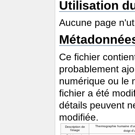
Utilisation du
Aucune page n'util
Métadonnée
Ce fichier contie
probablement ajou
numérique ou le nu
fichier a été modi
détails peuvent n
modifiée.
Thermographie humaine d'un
Description de
l'image
doigt d