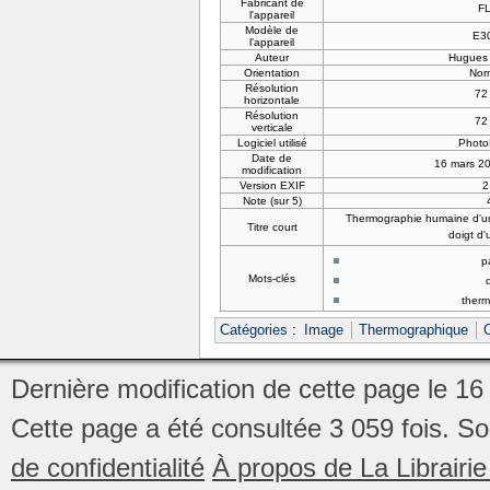
Fabricant de
F
l'appareil
Modèle de
E3
l'appareil
Auteur
Hugues
Orientation
Nor
Résolution
72
horizontale
Résolution
72
verticale
Logiciel utilisé
PhotoF
Date de
16 mars 2
modification
Version EXIF
2
Note (sur 5)
Thermographie humaine d'un
Titre court
doigt d
p
Mots-clés
ther
Catégories
:
Image
Thermographique
Dernière modification de cette page le 1
Cette page a été consultée 3 059 fois.
So
de confidentialité
À propos de La Librair