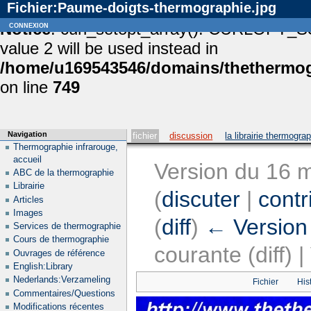
Fichier:Paume-doigts-thermographie.jpg
Notice
connexion
: curl_setopt_array(): CURLOPT_S
value 2 will be used instead in
/home/u169543546/domains/thethermogr
on line
749
Navigation
fichier
discussion
la librairie thermogra
Thermographie infrarouge,
accueil
Version du 16 
ABC de la thermographie
Librairie
(
discuter
|
contr
Articles
Images
(
diff
)
← Version
Services de thermographie
Cours de thermographie
courante (diff) 
Ouvrages de référence
English:Library
Nederlands:Verzameling
Fichier
His
Commentaires/Questions
Modifications récentes