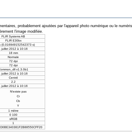
entaires, probablement ajoutées par l'appareil photo numérique ou le numériseur 
ièrement l'image modifiée.
FLIR Systems AB
FLIR E30bx
s (0,016949152542373 s)
1 juillet 2012 à 10:16
18 mm
Normale
72 dpi
72 dpi
Common_dll v1.3.0b1
1 juillet 2012 à 10:16
Centré
2.2
1 juillet 2012 à 10:16
N'existe pas
Cr
Cb
Y
1 mètre
0 100
sRGB
1
9D0BE340381F2B88550CFF20