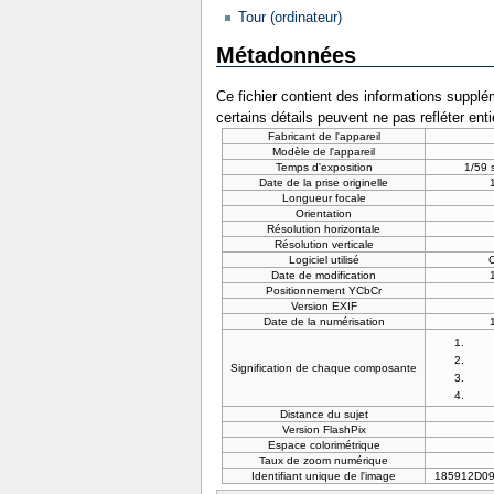
Tour (ordinateur)
Métadonnées
Ce fichier contient des informations supplém
certains détails peuvent ne pas refléter ent
Fabricant de l'appareil
Modèle de l'appareil
Temps d'exposition
1/59 
Date de la prise originelle
Longueur focale
Orientation
Résolution horizontale
Résolution verticale
Logiciel utilisé
Date de modification
Positionnement YCbCr
Version EXIF
Date de la numérisation
Signification de chaque composante
Distance du sujet
Version FlashPix
Espace colorimétrique
Taux de zoom numérique
Identifiant unique de l'image
185912D0