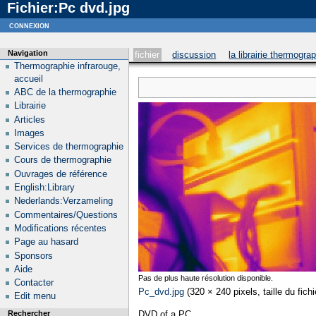
Fichier:Pc dvd.jpg
Notice
: curl_setopt_array(): CURLOPT_SSL_VERIFYHOST no longer accepts the value 1, value 2
connexion
Navigation
fichier
discussion
la librairie thermogra
Thermographie infrarouge,
accueil
ABC de la thermographie
Librairie
Articles
Images
Services de thermographie
Cours de thermographie
Ouvrages de référence
English:Library
Nederlands:Verzameling
Commentaires/Questions
Modifications récentes
Page au hasard
Sponsors
Aide
Pas de plus haute résolution disponible.
Contacter
Pc_dvd.jpg
‎
(320 × 240 pixels, taille du fic
Edit menu
DVD of a PC
Rechercher