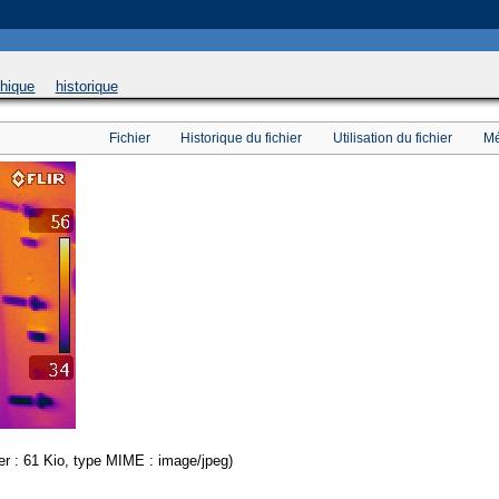
 will be used instead in
/home/u169543546/domains/thethermograpiclibrary.org/public_html/
phique
historique
Fichier
Historique du fichier
Utilisation du fichier
Mé
hier : 61 Kio, type MIME : image/jpeg)