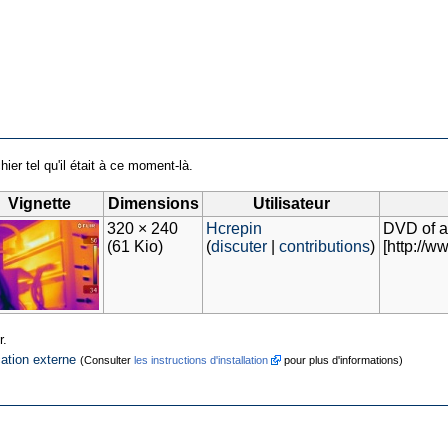
hier tel qu'il était à ce moment-là.
Vignette
Dimensions
Utilisateur
320 × 240
Hcrepin
DVD of 
(61 Kio)
(
discuter
|
contributions
)
[http://
r.
cation externe
(Consulter
les instructions d'installation
pour plus d'informations)