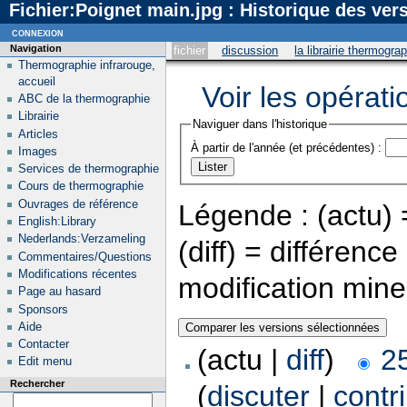
Fichier:Poignet main.jpg : Historique des ver
connexion
Navigation
fichier
discussion
la librairie thermogra
Thermographie infrarouge,
accueil
Voir les opérati
ABC de la thermographie
Librairie
Naviguer dans l'historique
Articles
À partir de l'année (et précédentes) :
Images
Services de thermographie
Cours de thermographie
Ouvrages de référence
Légende : (actu) =
English:Library
Nederlands:Verzameling
(diff) = différenc
Commentaires/Questions
Modifications récentes
modification min
Page au hasard
Sponsors
Aide
Contacter
(actu |
diff
)
25
Edit menu
Rechercher
(
discuter
|
contr