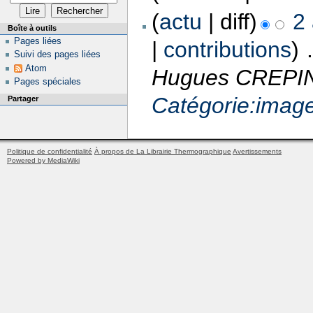
(
actu
| diff)
2 
Boîte à outils
Pages liées
|
contributions
)
‎
Suivi des pages liées
Atom
Hugues CREPIN 
Pages spéciales
Catégorie:imag
Partager
Politique de confidentialité
À propos de La Librairie Thermographique
Avertissements
Powered by MediaWiki