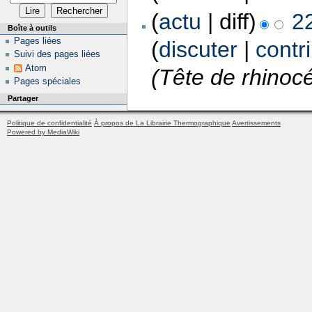
(
actu
| diff)
2
Boîte à outils
Pages liées
(
discuter
|
contr
Suivi des pages liées
Atom
(Tête de rhinoc
Pages spéciales
Partager
Politique de confidentialité
À propos de La Librairie Thermographique
Avertissements
Powered by MediaWiki