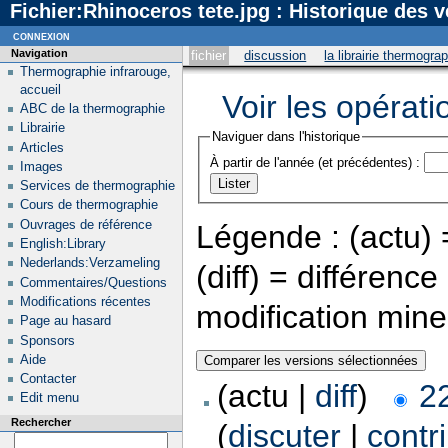
Fichier:Rhinoceros tete.jpg : Historique des 
connexion
Navigation
fichier
discussion
la librairie thermogra
Thermographie infrarouge,
accueil
Voir les opérati
ABC de la thermographie
Librairie
Naviguer dans l'historique
Articles
À partir de l'année (et précédentes) :
Images
Services de thermographie
Cours de thermographie
Ouvrages de référence
Légende : (actu) =
English:Library
Nederlands:Verzameling
(diff) = différenc
Commentaires/Questions
Modifications récentes
modification min
Page au hasard
Sponsors
Aide
Contacter
(actu |
diff
)
2
Edit menu
Rechercher
(
discuter
|
contr