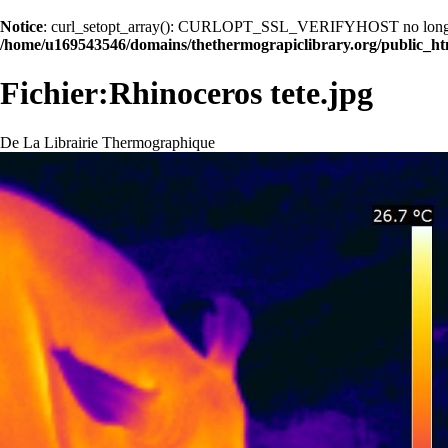
Notice
: curl_setopt_array(): CURLOPT_SSL_VERIFYHOST no longer acc
/home/u169543546/domains/thethermograpiclibrary.org/public_ht
Fichier:Rhinoceros tete.jpg
De La Librairie Thermographique