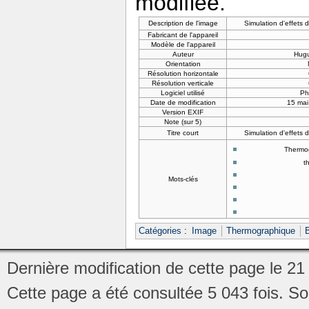
modifiée.
Description de l'image
Simulation d'effets 
Fabricant de l'appareil
Modèle de l'appareil
Auteur
Hug
Orientation
Résolution horizontale
Résolution verticale
Logiciel utilisé
Ph
Date de modification
15 mai
Version EXIF
Note (sur 5)
Titre court
Simulation d'effets 
Thermog
t
Mots-clés
Catégories
:
Image
Thermographique
Dernière modification de cette page le 21
Cette page a été consultée 5 043 fois.
So