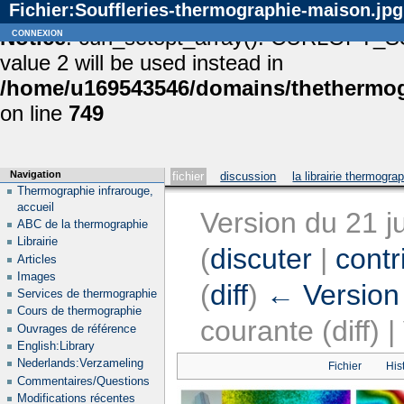
Fichier:Souffleries-thermographie-maison.jpg
Notice
connexion
: curl_setopt_array(): CURLOPT_S
value 2 will be used instead in
/home/u169543546/domains/thethermogr
on line
749
Navigation
fichier
discussion
la librairie thermogra
Thermographie infrarouge,
accueil
Version du 21 j
ABC de la thermographie
Librairie
(
discuter
|
contr
Articles
Images
(
diff
)
← Version
Services de thermographie
Cours de thermographie
courante (diff) 
Ouvrages de référence
English:Library
Nederlands:Verzameling
Fichier
His
Commentaires/Questions
Modifications récentes