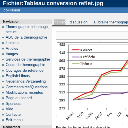
Fichier:Tableau conversion reflet.jpg
Notice
: curl_setopt_array(): CURLOPT_SSL_VERIFYHOST no longer accepts the value 1, value 2
connexion
Navigation
fichier
discussion
la librairie thermogra
Thermographie infrarouge,
accueil
ABC de la thermographie
Librairie
Articles
Images
Services de thermographie
Cours de thermographie
Ouvrages de référence
English:Library
Nederlands:Verzameling
Commentaires/Questions
Modifications récentes
Page au hasard
Sponsors
Aide
Contacter
Edit menu
Rechercher
Pas de plus haute résolution disponible.