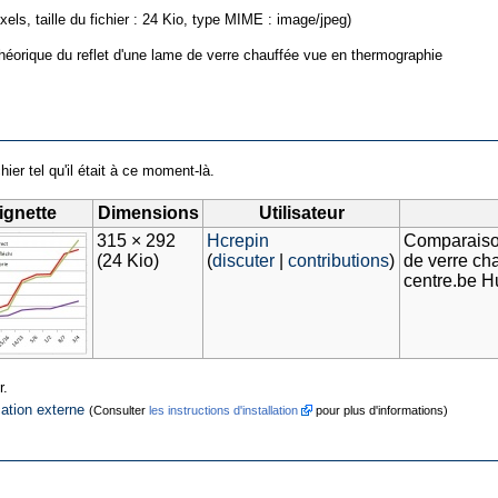
xels, taille du fichier : 24 Kio, type MIME : image/jpeg)
théorique du reflet d'une lame de verre chauffée vue en thermographie
hier tel qu'il était à ce moment-là.
ignette
Dimensions
Utilisateur
315 × 292
Hcrepin
Comparaison 
(24 Kio)
(
discuter
|
contributions
)
de verre ch
centre.be 
r.
cation externe
(Consulter
les instructions d'installation
pour plus d'informations)