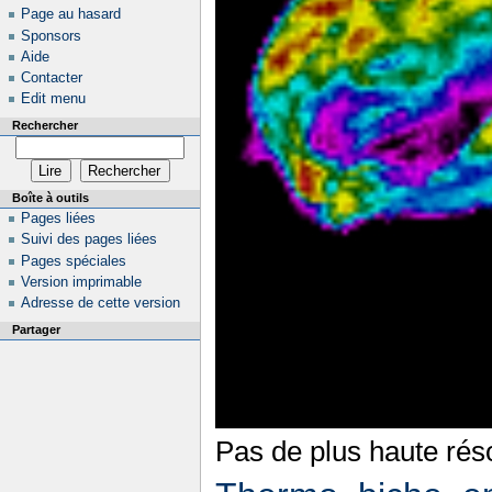
Page au hasard
Sponsors
Aide
Contacter
Edit menu
Rechercher
Boîte à outils
Pages liées
Suivi des pages liées
Pages spéciales
Version imprimable
Adresse de cette version
Partager
Pas de plus haute réso