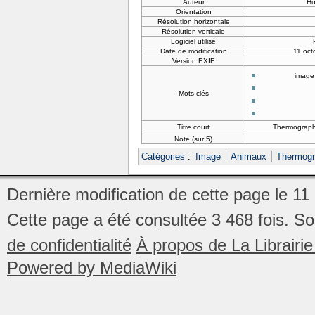
Auteur
H
Orientation
Résolution horizontale
Résolution verticale
Logiciel utilisé
Date de modification
11 oct
Version EXIF
image
Mots-clés
Titre court
Thermograph
Note (sur 5)
Catégories
:
Image
Animaux
Thermogr
Dernière modification de cette page le 11
Cette page a été consultée 3 468 fois.
So
de confidentialité
À propos de La Librair
Powered by MediaWiki