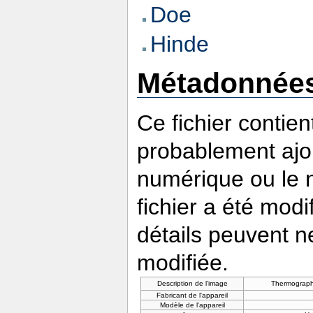
Doe
Hinde
Métadonnée
Ce fichier contie
probablement ajou
numérique ou le nu
fichier a été modi
détails peuvent n
modifiée.
Description de l'image
Thermograph
Fabricant de l'appareil
Modèle de l'appareil