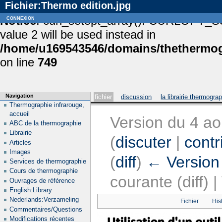
Fichier:Thermo edition.jpg
Notice
connexion
: curl_setopt_array(): CURLOPT_S
value 2 will be used instead in
/home/u169543546/domains/thethermogr
on line
749
Navigation
fichier
discussion
la librairie thermogra
Thermographie infrarouge,
accueil
Version du 4 a
ABC de la thermographie
Librairie
(
discuter
|
contr
Articles
Images
(
diff
)
← Version
Services de thermographie
Cours de thermographie
courante (diff) 
Ouvrages de référence
English:Library
Nederlands:Verzameling
Fichier
His
Commentaires/Questions
Modifications récentes