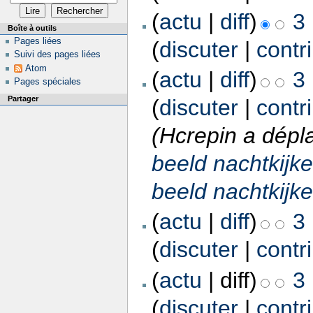
(
actu
|
diff
)
3
Boîte à outils
Pages liées
(
discuter
|
contr
Suivi des pages liées
Atom
(
actu
|
diff
)
3
Pages spéciales
Partager
(
discuter
|
contr
(Hcrepin a dépl
beeld nachtkijke
beeld nachtkijke
(
actu
|
diff
)
3
(
discuter
|
contr
(
actu
| diff)
3
(
discuter
|
contr