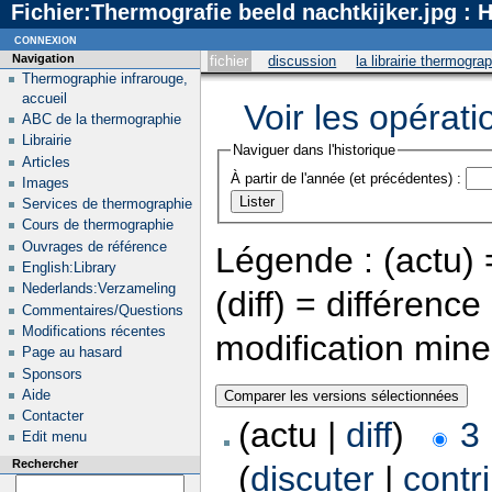
Fichier:Thermografie beeld nachtkijker.jpg : 
connexion
Navigation
fichier
discussion
la librairie thermogra
Thermographie infrarouge,
accueil
Voir les opérati
ABC de la thermographie
Librairie
Naviguer dans l'historique
Articles
À partir de l'année (et précédentes) :
Images
Services de thermographie
Cours de thermographie
Ouvrages de référence
Légende : (actu) =
English:Library
Nederlands:Verzameling
(diff) = différenc
Commentaires/Questions
Modifications récentes
modification min
Page au hasard
Sponsors
Aide
Contacter
(actu |
diff
)
3
Edit menu
Rechercher
(
discuter
|
contr