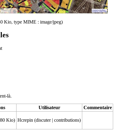
 580 Kio, type MIME : image/jpeg)
les
nt
ent-là.
ons
Utilisateur
Commentaire
580 Kio)
Hcrepin
(
discuter
|
contributions
)