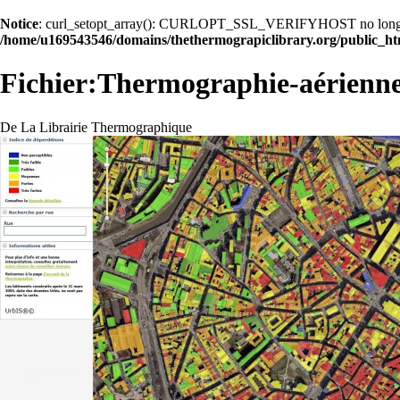
Notice
: curl_setopt_array(): CURLOPT_SSL_VERIFYHOST no longer acc
/home/u169543546/domains/thethermograpiclibrary.org/public_ht
Fichier:Thermographie-aérienne
De La Librairie Thermographique