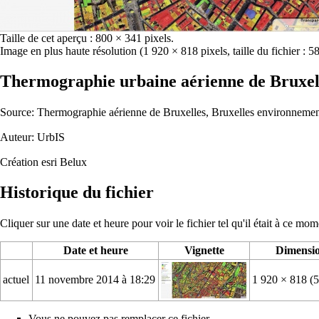
Taille de cet aperçu :
800 × 341 pixels
.
Image en plus haute résolution
‎
(1 920 × 818 pixels, taille du fichier :
Thermographie urbaine aérienne de Bruxel
Source:
Thermographie aérienne de Bruxelles
, Bruxelles environneme
Auteur: UrbIS
Création
esri Belux
Historique du fichier
Cliquer sur une date et heure pour voir le fichier tel qu'il était à ce mom
Date et heure
Vignette
Dimensi
actuel
11 novembre 2014 à 18:29
1 920 × 818
(
Vous ne pouvez pas remplacer ce fichier.