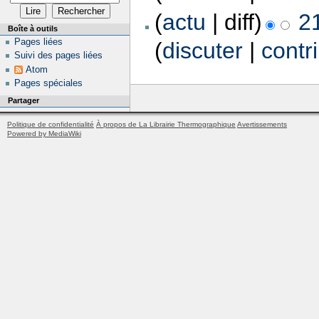
(
actu
| diff)
2
Boîte à outils
Pages liées
(
discuter
|
contr
Suivi des pages liées
Atom
Pages spéciales
Partager
Politique de confidentialité
À propos de La Librairie Thermographique
Avertissements
Powered by MediaWiki