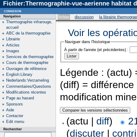
Fichier:Thermographie-vue-aerienne habitat d
connexion
Navigation
fichier
discussion
la librairie thermogra
Thermographie infrarouge,
accueil
Voir les opérati
ABC de la thermographie
Librairie
Naviguer dans l'historique
Articles
À partir de l'année (et précédentes) :
Images
Services de thermographie
Cours de thermographie
Ouvrages de référence
Légende : (actu) =
English:Library
Nederlands:Verzameling
(diff) = différenc
Commentaires/Questions
Modifications récentes
modification min
Page au hasard
Sponsors
Aide
Contacter
(actu |
diff
)
2
Edit menu
Rechercher
(
discuter
|
contr