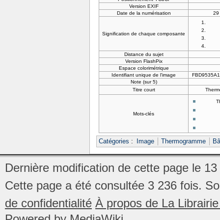
Version EXIF
Date de la numérisation
29
Signification de chaque composante
Distance du sujet
Version FlashPix
Espace colorimétrique
Identifiant unique de l'image
FBD9535A1
Note (sur 5)
Titre court
Thermo
T
Mots-clés
Catégories
:
Image
Thermogramme
Bâ
Dernière modification de cette page le 1
Cette page a été consultée 3 236 fois.
So
de confidentialité
À propos de La Librair
Powered by MediaWiki