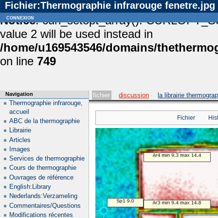
Fichier:Thermographie infrarouge fenetre.jpg
Notice
connexion
: curl_setopt_array(): CURLOPT_S
value 2 will be used instead in
/home/u169543546/domains/thethermogr
on line
749
Navigation
fichier
discussion
la librairie thermogra
Thermographie infrarouge,
accueil
Fichier
His
ABC de la thermographie
Librairie
Articles
Images
Services de thermographie
Cours de thermographie
Ouvrages de référence
English:Library
Nederlands:Verzameling
Commentaires/Questions
Modifications récentes