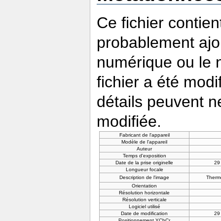
Ce fichier contie
probablement ajou
numérique ou le nu
fichier a été modi
détails peuvent n
modifiée.
Fabricant de l'appareil
Modèle de l'appareil
Auteur
Temps d'exposition
Date de la prise originelle
29
Longueur focale
Description de l'image
Thermo
Orientation
Résolution horizontale
Résolution verticale
Logiciel utilisé
Date de modification
29
Positionnement YCbCr