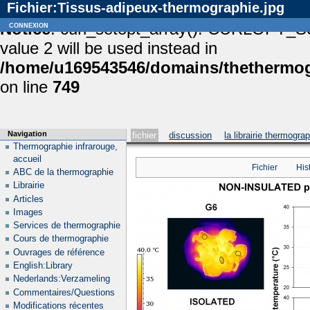
Fichier:Tissus-adipeux-thermographie.jpg
Notice
connexion
: curl_setopt_array(): CURLOPT_S
value 2 will be used instead in
/home/u169543546/domains/thethermogr
on line
749
Navigation
fichier
discussion
la librairie thermogra
Thermographie infrarouge,
accueil
Fichier
His
ABC de la thermographie
Librairie
Articles
Images
Services de thermographie
Cours de thermographie
Ouvrages de référence
English:Library
Nederlands:Verzameling
Commentaires/Questions
Modifications récentes