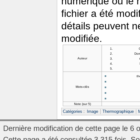
numérique ou le nu
fichier a été modi
détails peuvent n
modifiée.
Dom
Auteur
th
Mots-clés
Note (sur 5)
Catégories
:
Image
Thermographique
Dernière modification de cette page le 6 
Cette page a été consultée 3 315 fois.
So