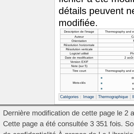
détails peuvent n
modifiée.
Description de l'image
Thermography and ela
Auteur
C
Orientation
Résolution horizontale
Résolution verticale
Logiciel utilisé
Ph
Date de modification
2 août
Version EXIF
Note (sur 5)
Titre court
Thermography and ela
t
Mots-clés
e
t
Catégories
:
Image
Thermographique
I
Dernière modification de cette page le 2 
Cette page a été consultée 3 351 fois.
So