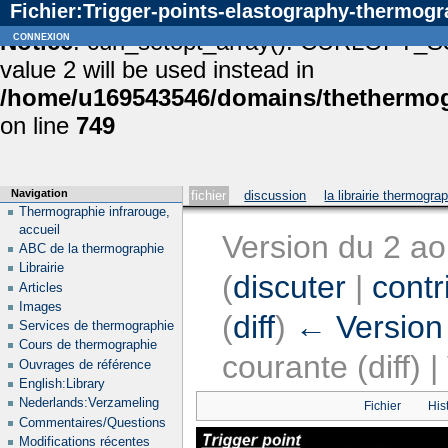
Fichier:Trigger-points-elastography-thermogr
Notice
connexion
: curl_setopt_array(): CURLOPT_S
value 2 will be used instead in
/home/u169543546/domains/thethermogr
on line
749
Navigation
fichier
discussion
la librairie thermogra
Thermographie infrarouge,
accueil
Version du 2 a
ABC de la thermographie
Librairie
(
discuter
|
contr
Articles
Images
(
diff
)
← Version
Services de thermographie
Cours de thermographie
courante (diff) 
Ouvrages de référence
English:Library
Nederlands:Verzameling
Fichier
His
Commentaires/Questions
Modifications récentes