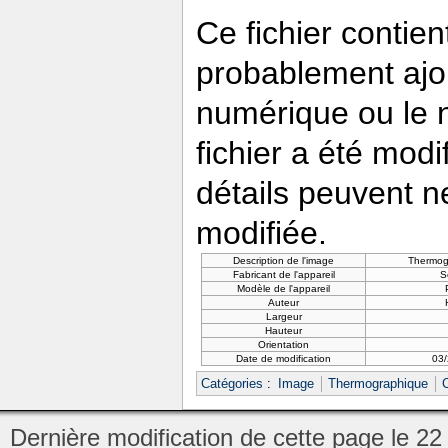
Ce fichier contie
probablement ajou
numérique ou le nu
fichier a été modi
détails peuvent n
modifiée.
Description de l'image
Thermogr
Fabricant de l'appareil
S
Modèle de l'appareil
Auteur
Largeur
Hauteur
Orientation
Date de modification
03
Catégories
:
Image
Thermographique
Dernière modification de cette page le 2