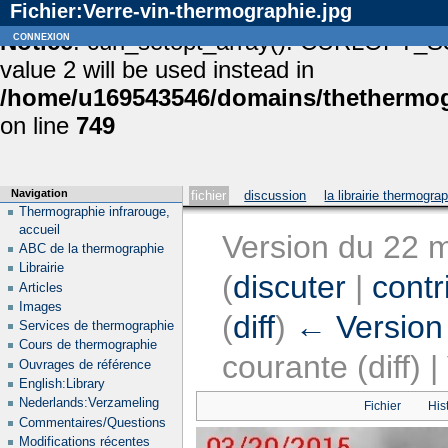
Fichier:Verre-vin-thermographie.jpg
Notice
connexion
: curl_setopt_array(): CURLOPT_S
value 2 will be used instead in
/home/u169543546/domains/thethermogr
on line
749
Navigation
fichier
discussion
la librairie thermogra
Thermographie infrarouge,
accueil
Version du 22 
ABC de la thermographie
Librairie
(
discuter
|
contr
Articles
Images
(
diff
)
← Version
Services de thermographie
Cours de thermographie
courante (diff) 
Ouvrages de référence
English:Library
Nederlands:Verzameling
Fichier
His
Commentaires/Questions
Modifications récentes