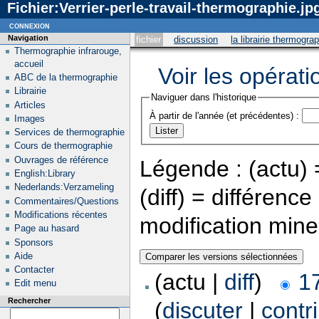
Fichier:Verrier-perle-travail-thermographie.jp
connexion
Navigation
fichier
discussion
la librairie thermogra
Thermographie infrarouge,
accueil
Voir les opérati
ABC de la thermographie
Librairie
Naviguer dans l'historique
Articles
À partir de l'année (et précédentes) :
Images
Services de thermographie
Cours de thermographie
Ouvrages de référence
Légende : (actu) =
English:Library
Nederlands:Verzameling
(diff) = différenc
Commentaires/Questions
Modifications récentes
modification min
Page au hasard
Sponsors
Aide
Contacter
(actu |
diff
)
1
Edit menu
Rechercher
(
discuter
|
contr