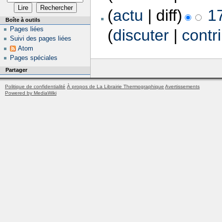
(
actu
| diff)
1
Boîte à outils
Pages liées
(
discuter
|
contr
Suivi des pages liées
Atom
Pages spéciales
Partager
Politique de confidentialité
À propos de La Librairie Thermographique
Avertissements
Powered by MediaWiki