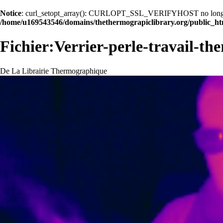
Notice
: curl_setopt_array(): CURLOPT_SSL_VERIFYHOST no longer acc
/home/u169543546/domains/thethermograpiclibrary.org/public_ht
Fichier:Verrier-perle-travail-th
De La Librairie Thermographique