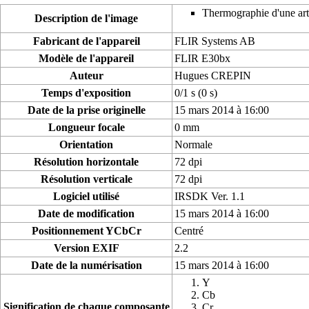
Thermographie d'une arti
Description de l'image
Fabricant de l'appareil
FLIR Systems AB
Modèle de l'appareil
FLIR E30bx
Auteur
Hugues CREPIN
Temps d'exposition
0/1 s (0 s)
Date de la prise originelle
15 mars 2014 à 16:00
Longueur focale
0 mm
Orientation
Normale
Résolution horizontale
72 dpi
Résolution verticale
72 dpi
Logiciel utilisé
IRSDK Ver. 1.1
Date de modification
15 mars 2014 à 16:00
Positionnement YCbCr
Centré
Version EXIF
2.2
Date de la numérisation
15 mars 2014 à 16:00
Y
Cb
Signification de chaque composante
Cr