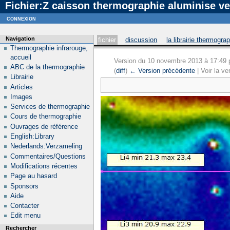
Fichier:Z caisson thermographie aluminise ven
Notice
: curl_setopt_array(): CURLOPT_SSL_VERIFYHOST no longer accepts the value 1, value 2
connexion
Navigation
fichier
discussion
la librairie thermogra
Thermographie infrarouge,
accueil
Version du 10 novembre 2013 à 17:49
ABC de la thermographie
(
diff
)
← Version précédente
| Voir la ve
Librairie
Articles
Images
Services de thermographie
Cours de thermographie
Ouvrages de référence
English:Library
Nederlands:Verzameling
Commentaires/Questions
Modifications récentes
Page au hasard
Sponsors
Aide
Contacter
Edit menu
Rechercher