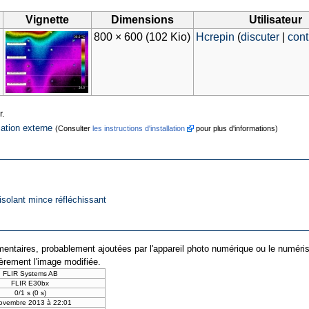
Vignette
Dimensions
Utilisateur
7
800 × 600
(102 Kio)
Hcrepin
(
discuter
|
cont
r.
cation externe
(Consulter
les instructions d'installation
pour plus d'informations)
solant mince réfléchissant
entaires, probablement ajoutées par l'appareil photo numérique ou le numériseur 
ièrement l'image modifiée.
FLIR Systems AB
FLIR E30bx
0/1 s (0 s)
ovembre 2013 à 22:01