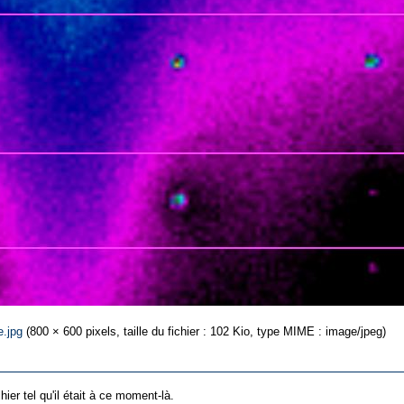
e.jpg
‎
(800 × 600 pixels, taille du fichier : 102 Kio, type MIME : image/jpeg)
hier tel qu'il était à ce moment-là.