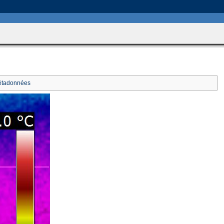
includes/HttpFunctions.php
on line
749
tadonnées