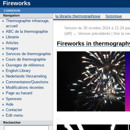
Fireworks
connexion
Navigation
la librairie thermographique
historique
Thermographie infrarouge,
accueil
Version du 30 octobre 2014 à 21:24 pa
ABC de la thermographie
(diff) ← Version précédente | Voir la ver
Librairie
Fireworks in thermograph
Articles
Images
Services de thermographie
Cours de thermographie
Ouvrages de référence
English:Library
Nederlands:Verzameling
Commentaires/Questions
Modifications récentes
Page au hasard
Sponsors
Aide
Contacter
Edit menu
.
Rechercher