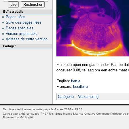
Boîte à outils
Pages liées
Suivi des pages liées
Pages spéciales
Version imprimable
Adresse de cette version
Partager
Fluitketle open een gas brander. Pas op dat 
ongeveer 0.08, te laag om een echte maat 
English:
kettle
Français:
bouilloire
Catégorie
:
Verzameling
Dernière modification de cette page le 4 mars 2014 à 13:04.
Cette page a été consultée 7 457 fois.
Sous licence
Licence Creative Commons
Politique de c
Powered by MediaWiki