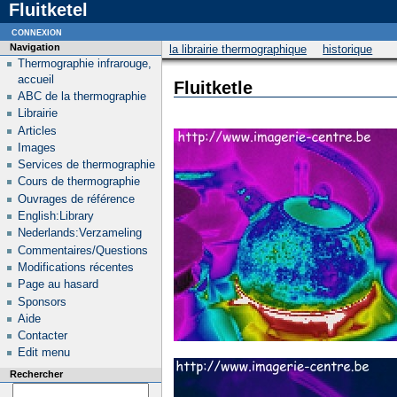
Fluitketel
connexion
Navigation
la librairie thermographique
historique
Thermographie infrarouge,
accueil
Fluitketle
ABC de la thermographie
Librairie
Articles
Images
Services de thermographie
Cours de thermographie
Ouvrages de référence
English:Library
Nederlands:Verzameling
Commentaires/Questions
Modifications récentes
Page au hasard
Sponsors
Aide
Contacter
Edit menu
Rechercher