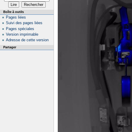
Boîte à outils
Pages liées
Suivi des pages liées
Pages spéciales
Version imprimable
Adresse de cette version
Partager