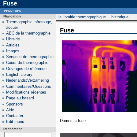
Fuse
connexion
Navigation
la librairie thermographique
historique
Thermographie infrarouge,
accueil
Fuse
ABC de la thermographie
Librairie
Articles
Images
Services de thermographie
Cours de thermographie
Ouvrages de référence
English:Library
Nederlands:Verzameling
Commentaires/Questions
Modifications récentes
Page au hasard
Sponsors
Aide
Contacter
Domestic fuse
Edit menu
Rechercher