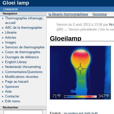
Gloei lamp
connexion
Navigation
la librairie thermographique
historique
Thermographie infrarouge,
accueil
Version du 5 août 2013 à 13:06 par
Hcr
ABC de la thermographie
(diff) ← Version précédente | Voir la ver
Librairie
Gloeilamp
Articles
Images
Services de thermographie
Cours de thermographie
Ouvrages de référence
English:Library
Nederlands:Verzameling
Commentaires/Questions
Modifications récentes
Page au hasard
Sponsors
Aide
Contacter
Edit menu
Rechercher
English :
incandescent light bulb