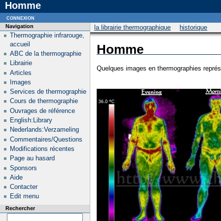
Homme
connexion
Navigation
la librairie thermographique
historique
Thermographie infrarouge,
accueil
Homme
ABC de la thermographie
Librairie
Quelques images en thermographies repré
Articles
Images
Services de thermographie
Cours de thermographie
Ouvrages de référence
English:Library
Nederlands:Verzameling
Commentaires/Questions
Modifications récentes
Page au hasard
Sponsors
Aide
Contacter
Edit menu
Rechercher