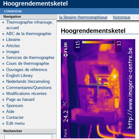
Hoogrendementsketel
connexion
Navigation
la librairie thermographique
historique
Thermographie infrarouge,
accueil
Hoogrendementsketel
ABC de la thermographie
Librairie
Articles
Images
Services de thermographie
Cours de thermographie
Ouvrages de référence
English:Library
Nederlands:Verzameling
Commentaires/Questions
Modifications récentes
Page au hasard
Sponsors
Aide
Contacter
Edit menu
Rechercher