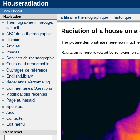
Houseradiation
connexion
Navigation
la librairie thermographique
historique
Thermographie infrarouge,
accueil
Radiation of a house on a 
ABC de la thermographie
Librairie
The picture demonstrates here how much en
Articles
Images
Radiation is here revealed by reflexion on a
Services de thermographie
Cours de thermographie
Ouvrages de référence
English:Library
Nederlands:Verzameling
Commentaires/Questions
Modifications récentes
Page au hasard
Sponsors
Aide
Contacter
Edit menu
Rechercher