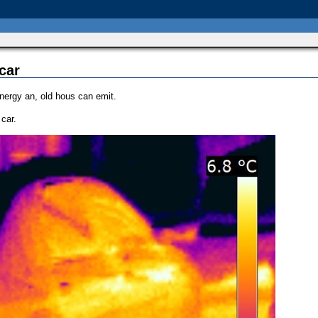
car
ergy an, old hous can emit.
 car.