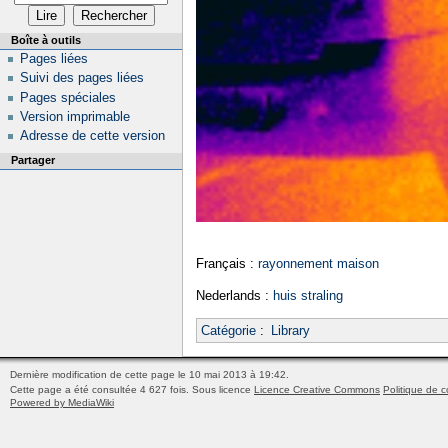
Boîte à outils
Pages liées
Suivi des pages liées
Pages spéciales
Version imprimable
Adresse de cette version
Partager
Français :
rayonnement maison
Nederlands :
huis straling
Catégorie
:
Library
Dernière modification de cette page le 10 mai 2013 à 19:42.
Cette page a été consultée 4 627 fois.
Sous licence
Licence Creative Commons
Politique de c
Powered by MediaWiki