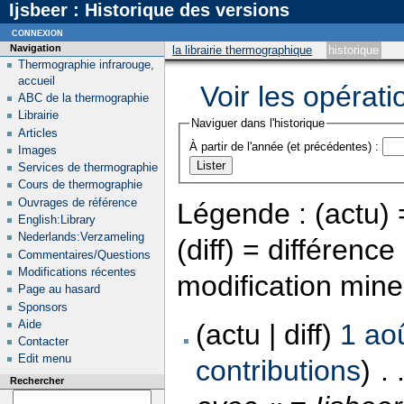
Ijsbeer : Historique des versions
connexion
Navigation
la librairie thermographique
historique
Thermographie infrarouge,
accueil
Voir les opérati
ABC de la thermographie
Librairie
Naviguer dans l'historique
Articles
À partir de l'année (et précédentes) :
Images
Services de thermographie
Cours de thermographie
Ouvrages de référence
Légende : (actu) =
English:Library
Nederlands:Verzameling
(diff) = différenc
Commentaires/Questions
Modifications récentes
modification min
Page au hasard
Sponsors
Aide
(actu | diff)
1 ao
Contacter
Edit menu
contributions
)
‎
. 
Rechercher