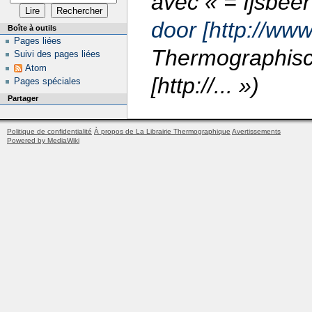
avec « = Ijsbee
door [http://ww
Boîte à outils
Pages liées
Thermographisch
Suivi des pages liées
Atom
[http://... »)
Pages spéciales
Partager
Politique de confidentialité
À propos de La Librairie Thermographique
Avertissements
Powered by MediaWiki