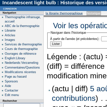
Incandescent light bulb : Historique des vers
connexion
Navigation
la librairie thermographique
historique
Thermographie infrarouge,
accueil
Voir les opérati
ABC de la thermographie
Librairie
Naviguer dans l'historique
Articles
À partir de l'année (et précédentes) :
Images
Services de thermographie
Cours de thermographie
Ouvrages de référence
Légende : (actu) =
English:Library
Nederlands:Verzameling
(diff) = différenc
Commentaires/Questions
Modifications récentes
modification min
Page au hasard
Sponsors
Aide
(actu | diff)
5 ao
Contacter
Edit menu
contributions
)
‎
. 
Rechercher