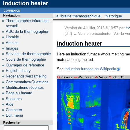
Induction heater
connexion
Navigation
la librairie thermographique
historique
Thermographie infrarouge,
accueil
Version du 4 juillet 2013 à 10:57 par
Hc
ABC de la thermographie
(diff) ← Version précédente | Voir la ver
Librairie
Induction heater
Articles
Images
Services de thermographie
Here an induction furnace who's melting met
Cours de thermographie
material being melted.
Ouvrages de référence
See
induction furnace on Wikipedia
.
English:Library
Nederlands:Verzameling
Commentaires/Questions
Modifications récentes
Page au hasard
Sponsors
Aide
Contacter
Edit menu
Rechercher