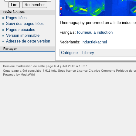
Boîte à outils
Pages liées
Thermography performed on a little inducti
Suivi des pages liées
Pages spéciales
Français:
fourneau à induction
Version imprimable
Adresse de cette version
Nederlands:
inductiekachel
Partager
Catégorie
:
Library
Dernière modification de cette page le 4 juillet 2013 à 10:57.
Cette page a été consultée 4 611 fois.
Sous licence
Licence Creative Commons
Politique de co
Powered by MediaWiki