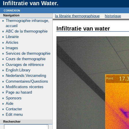
Infiltratie van Water.
connexion
Navigation
la librairie thermographique
historique
Thermographie infrarouge,
accueil
Infiltratie van water
ABC de la thermographie
Librairie
Articles
Images
Services de thermographie
Cours de thermographie
Ouvrages de référence
English:Library
Nederlands:Verzameling
Commentaires/Questions
Modifications récentes
Page au hasard
Sponsors
Aide
Contacter
Edit menu
Rechercher