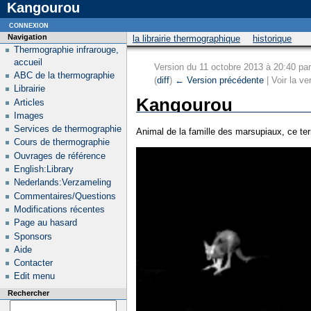
Kangourou
connexion
Navigation
la librairie thermographique
historique
Thermographie infrarouge,
accueil
Version du 11 octobre 2013 à 20:40 pa
ABC de la thermographie
(
diff
)
← Version précédente
| Voir la ve
Librairie
Kangourou
Articles
Images
Services de thermographie
Animal de la famille des marsupiaux, ce te
Cours de thermographie
Ouvrages de référence
English:Library
Nederlands:Verzameling
Commentaires/Questions
Modifications récentes
Page au hasard
Sponsors
Aide
Contacter
Edit menu
Rechercher