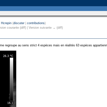
r
Hcrepin
(
discuter
|
contributions
)
rsion courante (diff) | Version suivante → (diff)
rme regroupe au sens strict 4 espèces mais en réalités 63 espèces appartien