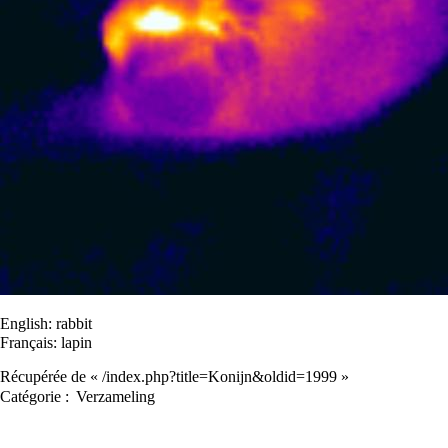
English:
rabbit
Français:
lapin
Récupérée de «
/index.php?title=Konijn&oldid=1999
»
Catégorie
:
Verzameling