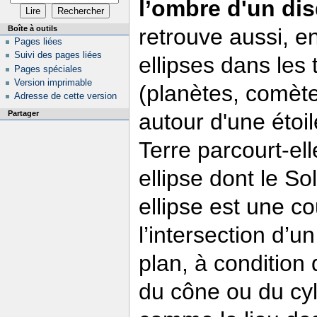
l’ombre d'un dis
Boîte à outils
retrouve aussi, e
Pages liées
Suivi des pages liées
ellipses dans les 
Pages spéciales
Version imprimable
(planètes, comètes
Adresse de cette version
Partager
autour d'une étoil
Terre parcourt-el
ellipse dont le So
ellipse est une c
l’intersection d’u
plan, à condition 
du cône ou du cyl