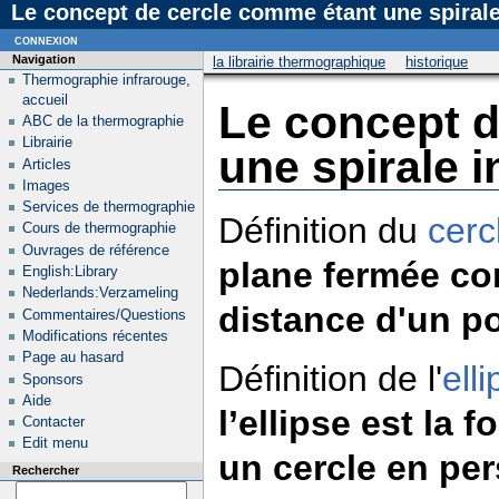
Le concept de cercle comme étant une spirale 
connexion
Navigation
la librairie thermographique
historique
Thermographie infrarouge,
accueil
Le concept d
ABC de la thermographie
Librairie
une spirale i
Articles
Images
Services de thermographie
Définition du
cerc
Cours de thermographie
Ouvrages de référence
plane fermée con
English:Library
Nederlands:Verzameling
distance d'un p
Commentaires/Questions
Modifications récentes
Page au hasard
Définition de l'
ell
Sponsors
Aide
l’ellipse est la
Contacter
Edit menu
un cercle en per
Rechercher