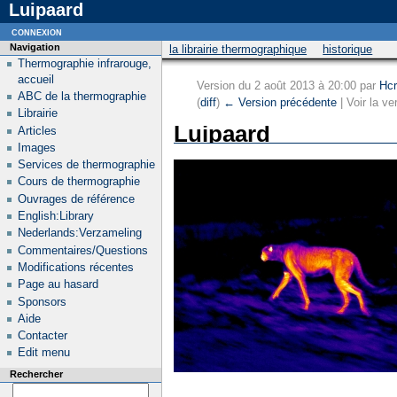
Luipaard
connexion
Navigation
la librairie thermographique
historique
Thermographie infrarouge,
accueil
Version du 2 août 2013 à 20:00 par
Hcr
ABC de la thermographie
(
diff
)
← Version précédente
| Voir la ve
Librairie
Luipaard
Articles
Images
Services de thermographie
Cours de thermographie
Ouvrages de référence
English:Library
Nederlands:Verzameling
Commentaires/Questions
Modifications récentes
Page au hasard
Sponsors
Aide
Contacter
Edit menu
Rechercher