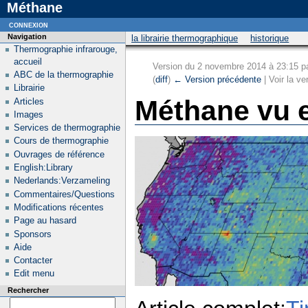
Méthane
connexion
Navigation
la librairie thermographique
historique
Thermographie infrarouge,
accueil
Version du 2 novembre 2014 à 23:15 p
ABC de la thermographie
(
diff
)
← Version précédente
| Voir la ve
Librairie
Méthane vu 
Articles
Images
Services de thermographie
Cours de thermographie
Ouvrages de référence
English:Library
Nederlands:Verzameling
Commentaires/Questions
Modifications récentes
Page au hasard
Sponsors
Aide
Contacter
Edit menu
Rechercher