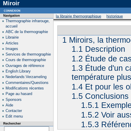
Miroir
connexion
Navigation
la librairie thermographique
historique
Thermographie infrarouge,
accueil
ABC de la thermographie
Librairie
1
Miroirs, la therm
Articles
1.1
Description
Images
Services de thermographie
1.2
Étude de cas
Cours de thermographie
Ouvrages de référence
1.3
Étude d'un 
English:Library
température plu
Nederlands:Verzameling
Commentaires/Questions
1.4
Et pour les o
Modifications récentes
Page au hasard
1.5
Conclusions
Sponsors
1.5.1
Exemple 
Aide
Contacter
1.5.2
Voir aus
Edit menu
1.5.3
Référen
Rechercher