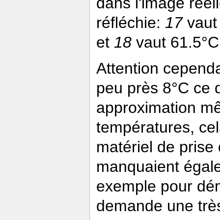
dans l'image réel
réfléchie:
17
vaut 
et
18
vaut 61.5°C 
Attention cependa
peu près 8°C ce q
approximation mê
températures, cel
matériel de prise
manquaient égale
exemple pour dém
demande une très