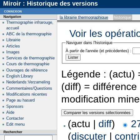
Miroir : Historique des versions
connexion
Navigation
la librairie thermographique
historique
Thermographie infrarouge,
accueil
Voir les opérati
ABC de la thermographie
Librairie
Naviguer dans l'historique
Articles
À partir de l'année (et précédentes) :
Images
Services de thermographie
Cours de thermographie
Ouvrages de référence
Légende : (actu) =
English:Library
Nederlands:Verzameling
(diff) = différenc
Commentaires/Questions
Modifications récentes
modification min
Page au hasard
Sponsors
Aide
Contacter
(actu |
diff
)
2
Edit menu
Rechercher
(
discuter
|
contr