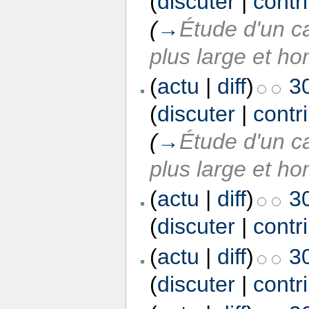
(
discuter
|
contr
(
→
Étude d'un 
plus large et h
(
actu
|
diff
)
30
(
discuter
|
contr
(
→
Étude d'un 
plus large et h
(
actu
|
diff
)
30
(
discuter
|
contr
(
actu
|
diff
)
30
(
discuter
|
contr