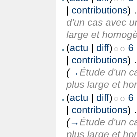
|
contributions
)
‎
d'un cas avec 
large et homog
(
actu
|
diff
)
6
|
contributions
)
‎
(
→
Étude d'un 
plus large et h
(
actu
|
diff
)
6
|
contributions
)
‎
(
→
Étude d'un 
plus large et h