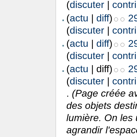
(
discuter
|
contr
(
actu
|
diff
)
29
(
discuter
|
contr
(
actu
|
diff
)
29
(
discuter
|
contr
(
actu
| diff)
29
(
discuter
|
contr
.
(Page créée av
des objets desti
lumière. On les 
agrandir l'espace