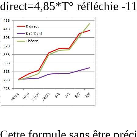
direct=4,85*T° réfléchie -1
Cette formule sans être préc