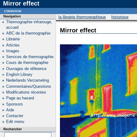
Mirror effect
connexion
Navigation
la librairie thermographique
historique
Thermographie infrarouge,
accueil
Mirror effect
ABC de la thermographie
Librairie
Articles
Images
Services de thermographie
Cours de thermographie
Ouvrages de référence
English:Library
Nederlands:Verzameling
Commentaires/Questions
Modifications récentes
Page au hasard
Sponsors
Aide
Contacter
Edit menu
Rechercher