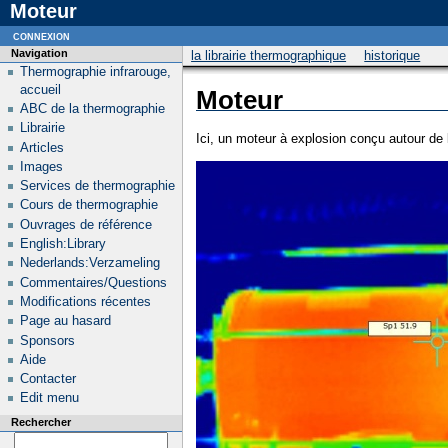
Moteur
connexion
Navigation
la librairie thermographique
historique
Thermographie infrarouge,
accueil
Moteur
ABC de la thermographie
Librairie
Ici, un moteur à explosion conçu autour de l
Articles
Images
Services de thermographie
Cours de thermographie
Ouvrages de référence
English:Library
Nederlands:Verzameling
Commentaires/Questions
Modifications récentes
Page au hasard
Sponsors
Aide
Contacter
Edit menu
Rechercher