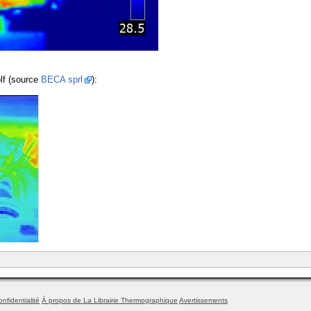
lf (source
BECA sprl
):
onfidentialité
À propos de La Librairie Thermographique
Avertissements