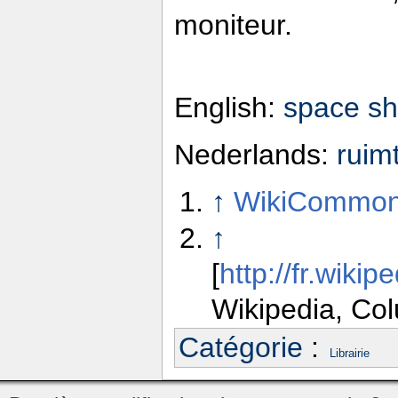
moniteur.
English:
space sh
Nederlands:
ruim
↑
WikiCommons,
↑
[
http://fr.wik
Wikipedia, Col
Catégorie
:
Librairie