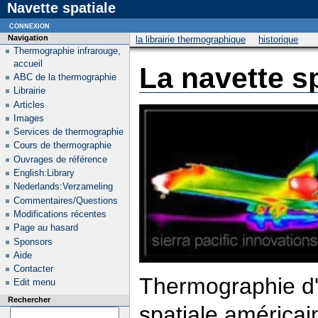
Navette spatiale
connexion
Navigation
la librairie thermographique
historique
Thermographie infrarouge,
accueil
La navette sp
ABC de la thermographie
Librairie
Articles
Images
Services de thermographie
Cours de thermographie
Ouvrages de référence
English:Library
Nederlands:Verzameling
Commentaires/Questions
Modifications récentes
Page au hasard
Sponsors
Aide
Contacter
Thermographie d'
Edit menu
Rechercher
spatiale américai